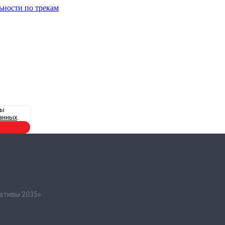
ьности по трекам
вы
анных
.
ативы 2035»