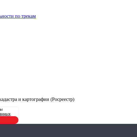
ьности по трекам
адастра и картографии (Росреестр)
вы
анных
.