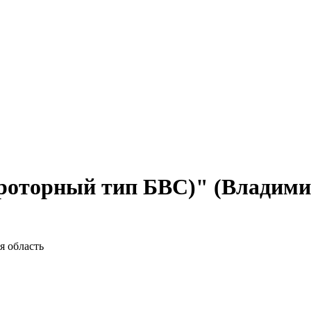
роторный тип БВС)" (Владими
я область