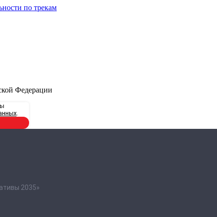
ьности по трекам
ской Федерации
вы
анных
.
ативы 2035»