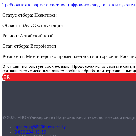
Требования к форме и составу цифрового следа о фактах деятел
Статус отбора: Неактивен
Области БАС: Эксплуатация
Регион: Алтайский край
Этап отбора: Второй этап
Компания: Министерство промышленности и торговли Россий
Этот сайт использует cookie-файлы. Продолжая использовать сайт, 
соглашаетесь с использованием cookie
и обработкой персональных д
OK
© 2026 АНО «Университет Национальной технологической иници
bpla.help@2035.university
8 800 234-30-59